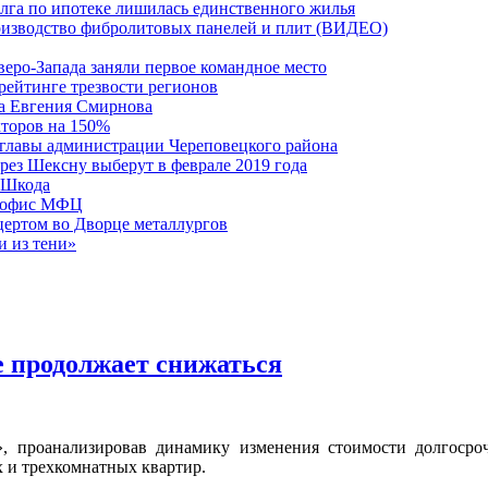
долга по ипотеке лишилась единственного жилья
роизводство фибролитовых панелей и плит (ВИДЕО)
еро-Запада заняли первое командное место
 рейтинге трезвости регионов
а Евгения Смирнова
кторов на 150%
 главы администрации Череповецкого района
ерез Шексну выберут в феврале 2019 года
 Шкода
я офис МФЦ
цертом во Дворце металлургов
и из тени»
е продолжает снижаться
 проанализировав динамику изменения стоимости долгосро
 и трехкомнатных квартир.