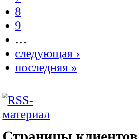
8
9
…
следующая ›
последняя »
Страницы клиентов