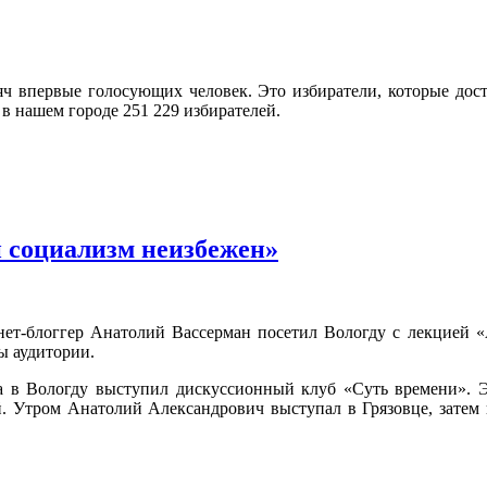
яч впервые голосующих человек. Это избиратели, которые дос
в нашем городе 251 229 избирателей.
 социализм неизбежен»
ет-блоггер Анатолий Вассерман посетил Вологду с лекцией «А
ы аудитории.
а в Вологду выступил дискуссионный клуб «Суть времени». Э
 Утром Анатолий Александрович выступал в Грязовце, затем п