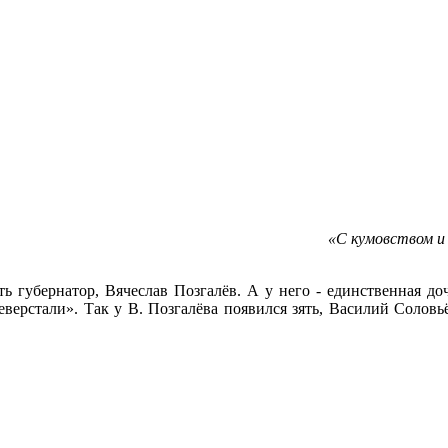
«С кумовством и
сть губернатор, Вячеслав Позгалёв. А у него - единственная д
ерстали». Так у В. Позгалёва появился зять, Василий Соловьё