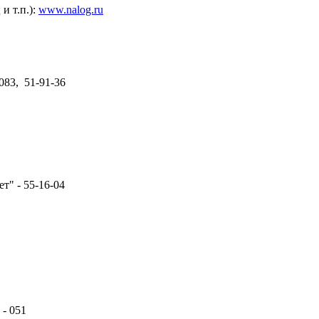
и т.п.):
www.nalog.ru
083, 51-91-36
" - 55-16-04
- 051