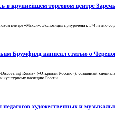
ь в крупнейшем торговом центре Зареч
говом центре «Макси». Экспозиция приурочена к 174-летию со 
ьям Брумфилд написал статью о Черепо
iscovering Russia» («Открывая Россию»), созданный специаль
ены культурному наследию России.
я педагогов художественных и музыкал