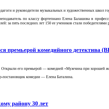
едагоги и руководители музыкальных и художественных школ го
еподаватель по классу фортепиано Елена Балашова в професси
лей: за пять последних лет 150 ее учеников стали победителями
лся премьерой комедийного детектива (
он. Открыли его премьерой — комедией «Мужчина при хорошей 
ер-постановщик комедии — Елена Баталина.
ому району 30 лет