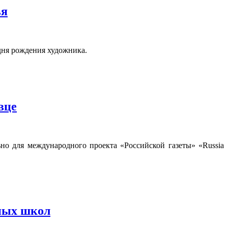
ья
дня рождения художника.
вце
но для международного проекта «Российской газеты» «Russia
ьных школ