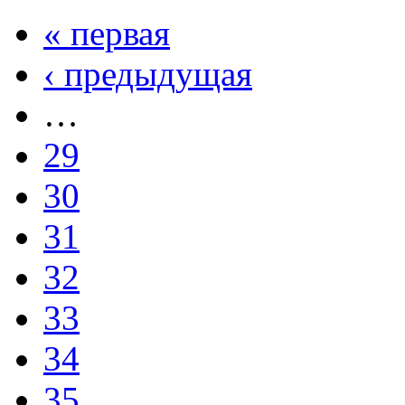
« первая
‹ предыдущая
…
29
30
31
32
33
34
35