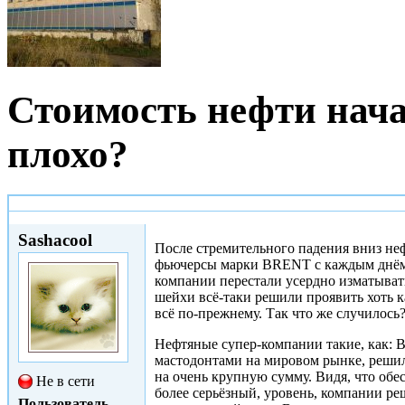
Стоимость нефти нача
плохо?
Втр, 03/02/2015 - 20:46
Sashacool
После стремительного падения вниз неф
фьючерсы марки BRENT с каждым днём 
компании перестали усердно изматыват
шейхи всё-таки решили проявить хоть к
всё по-прежнему. Так что же случилось?
Нефтяные супер-компании такие, как: BP
мастодонтами на мировом рынке, решили
на очень крупную сумму. Видя, что об
Не в сети
более серьёзный, уровень, компании ре
Пользователь