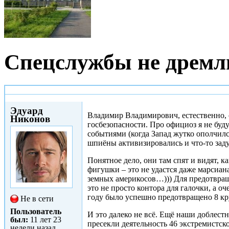
Спецслужбы не дремлю
Вс, 21/12/2014 - 19:43
Эдуард
Владимир Владимирович, естественно, 
Никонов
госбезопасности. Про официоз я не буд
событиями (когда Запад жутко ополчил
шпиёны активизировались и что-то за
Понятное дело, они там спят и видят, к
фигушки – это не удастся даже марсиа
земных америкосов…))) Для предотвращ
это не просто контора для галочки, а о
году было успешно предотвращено 8 кру
Не в сети
Пользователь
И это далеко не всё. Ещё наши доблест
был:
11 лет 23
пресекли деятельность 46 экстремистс
недели назад