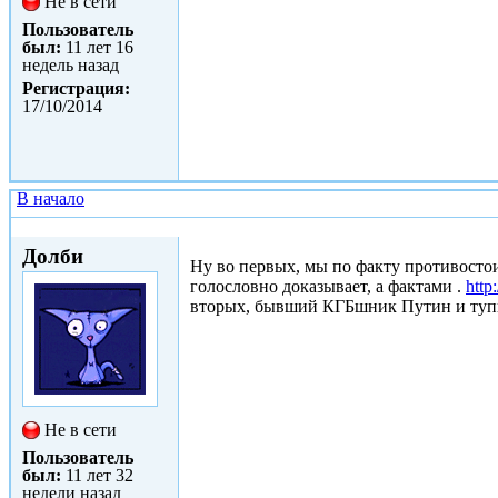
Не в сети
Пользователь
был:
11 лет 16
недель назад
Регистрация:
17/10/2014
В начало
Ср, 24/12/2014 - 19:22
Долби
Ну во первых, мы по факту противосто
голословно доказывает, а фактами .
http
вторых, бывший КГБшник Путин и тупы
Не в сети
Пользователь
был:
11 лет 32
недели назад