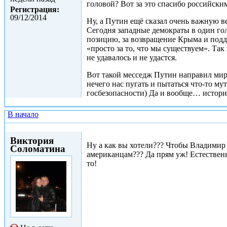
головой? Вот за это спасибо российски
Регистрация:
09/12/2014
Ну, а Путин ещё сказал очень важную ве
Сегодня западные демократы в один гол
позицию, за возвращение Крыма и подд
«просто за то, что мы существуем». Так
не удавалось и не удастся.
Вот такой месседж Путин направил мир
нечего нас пугать и пытаться что-то му
госбезопасности) Да и вообще… истори
В начало
Ср, 24/12/2014 - 14:41
Виктория
Ну а как вы хотели??? Чтобы Владимир
Соломатина
американцам??? Да прям уж! Естественн
то!