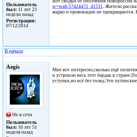
Вот сводки от ополчения Новороссии на
Пользователь
w=wall-57424472_41531
. Жители расска
был:
11 лет 23
жарко и провокации не прекращаются. Н
недели назад
Регистрация:
07/12/2014
В начало
Пнд, 26/01/2015 - 18:20
Aegis
Мне вот интересно,сколько ещё полити
и устроили весь этот бардак в стране.
уступки,но всё без толку.Эти путински
Не в сети
Пользователь
был:
10 лет 51
неделя назад