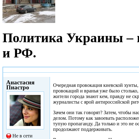
Политика Украины – в
и РФ.
Сб, 24/01/2015 - 19:59
Анастасия
Очередная провокация киевской хунты, 
Пиастро
провокаций и вранья уже было столько,
жители города знают кем, правду не с
журналисты с ярой антироссийской рито
Зачем они так говорят? Затем, чтобы н
делом. Потому как завоевать располож
тупую пропаганду. Да только и это не 
продолжают поддерживать.
Не в сети