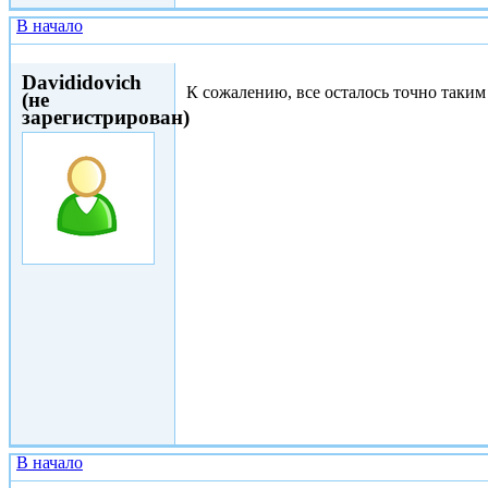
В начало
Пнд, 24/04/2017 - 14:36
Davididovich
К сожалению, все осталось точно таким 
(не
зарегистрирован)
В начало