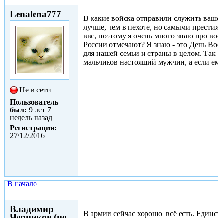
Пт, 09/06/2017 - 13:24
Lenalena777
В какие войска отправили служить ваше
лучше, чем в пехоте, но самыми прест
ввс, поэтому я очень много знаю про во
России отмечают? Я знаю - это День В
для нашей семьи и страны в целом. Так 
мальчиков настоящий мужчин, а если ему
Не в сети
Пользователь
был:
9 лет 7
недель назад
Регистрация:
27/12/2016
В начало
Втр, 11/07/2017 - 17:42
Владимир
В армии сейчас хорошо, всё есть. Единс
Черников (не