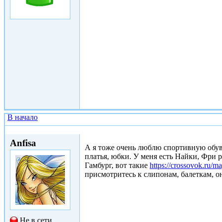
В начало
Втр, 06/06/2017 - 19:22
Anfisa
А я тоже очень люблю спортивную обувь
платья, юбки. У меня есть Найки, Фри 
Гамбург, вот такие
https://crossovok.ru/m
присмотритесь к слипонам, балеткам, о
Не в сети