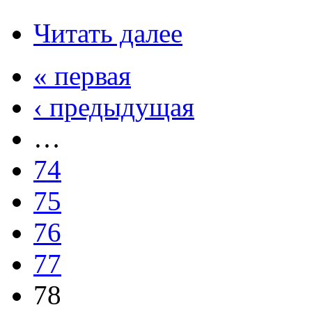
Читать далее
« первая
‹ предыдущая
…
74
75
76
77
78