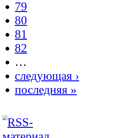
79
80
81
82
…
следующая ›
последняя »