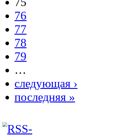
75
76
77
78
79
…
следующая ›
последняя »