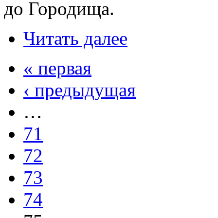
до Городища.
Читать далее
« первая
‹ предыдущая
…
71
72
73
74