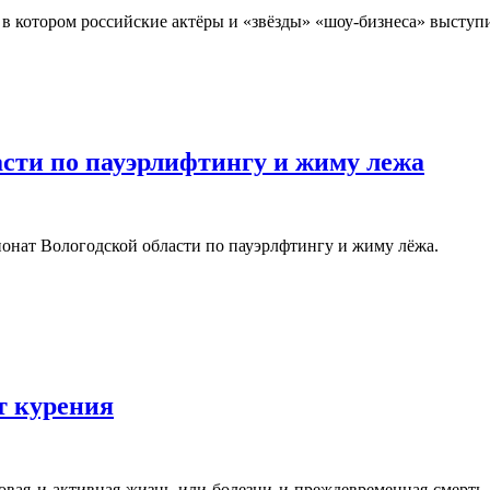
в котором российские актёры и «звёзды» «шоу-бизнеса» выступи
сти по пауэрлифтингу и жиму лежа
онат Вологодской области по пауэрлфтингу и жиму лёжа.
т курения
вая и активная жизнь или болезни и преждевременная смерть -