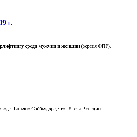
9 г.
уэрлифтингу среди мужчин и женщин
(версия ФПР).
ороде Линьяно Саббьядоре, что вблизи Венеции.