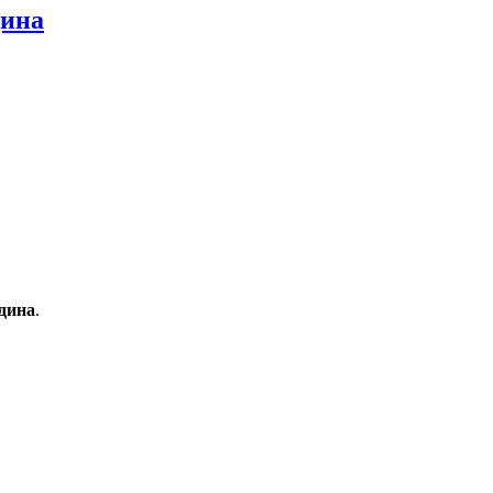
дина
дина
.