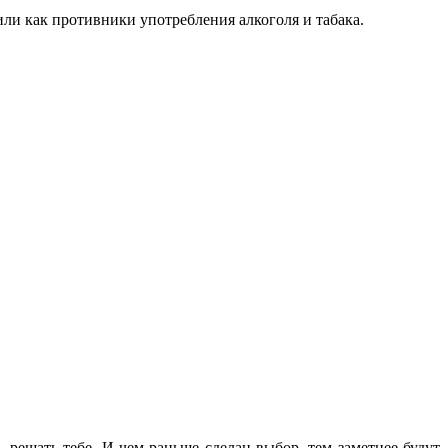
ли как противники употребления алкоголя и табака.
 решать тебе. И чем раньше сделан выбор, тем заметнее будут