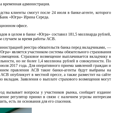
на временная администрация.
ства клиенты смогут после 24 июля в банке-агенте, которого
«Банк «Югра» Ирина Середа.
ационном офисе.
дов в целом в банке «Югра» составил 181,5 миллиарда рублей,
м случаем за время работы АСВ.
инистрацией реестра обязательств банка перед вкладчиками, —
 «Югра» является участником системы обязательного страхования
возмещения. Страховое возмещение выплачивается вкладчику в
льности, но не более 1,4 миллиона рублей в совокупности. По
 июля 2017 года. Для оперативного приема заявлений граждан и
ением правления АСВ такие банки-агенты будут выбраны на
 АСВ опубликует в местной прессе, а также разместит на сайте
о вкладам. Заявления о выплате страхового возмещения могут
од вызывает вопросы у участников рынка, сообщает издание
ение регулятор принял в связи с наличием угрозы интересам
ь, есть ли основания для его спасения.