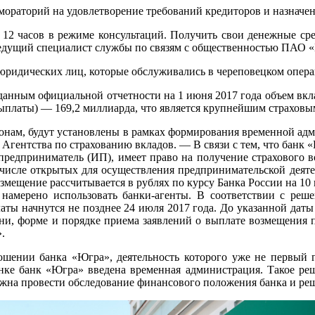
ен мораторий на удовлетворение требований кредиторов и назначе
12 часов в режиме консультаций. Получить свои денежные сред
ведущий специалист службы по связям с общественностью ПАО 
и юридических лиц, которые обслуживались в череповецком опер
данным официальной отчетности на 1 июня 2017 года объем вкла
выплаты) — 169,2 миллиарда, что является крупнейшим страховы
гионам, будут установлены в рамках формирования временной адм
й Агентства по страхованию вкладов. — В связи с тем, что банк
предприниматель (ИП), имеет право на получение страхового 
м числе открытых для осуществления предпринимательской деяте
озмещение рассчитывается в рублях по курсу Банка России на 10
амерено использовать банки-агенты. В соответствии с реш
аты начнутся не позднее 24 июля 2017 года. До указанной даты
ни, форме и порядке приема заявлений о выплате возмещения п
.
шении банка «Югра», деятельность которого уже не первый г
ке банк «Югра» введена временная администрация. Такое реш
жна провести обследование финансового положения банка и решит