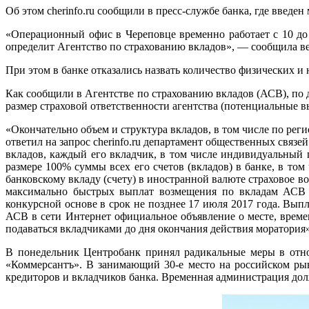
Об этом cherinfo.ru сообщили в пресс-службе банка, где введ
«Операционный офис в Череповце временно работает с 10 до 
определит Агентство по страхованию вкладов», — сообщила 
При этом в банке отказались назвать количество физических 
Как сообщили в Агентстве по страхованию вкладов (АСВ), по 
размер страховой ответственности агентства (потенциальные 
«Окончательно объем и структура вкладов, в том числе по ре
ответил на запрос cherinfo.ru департамент общественных связе
вкладов, каждый его вкладчик, в том числе индивидуальный 
размере 100% суммы всех его счетов (вкладов) в банке, в то
банковскому вкладу (счету) в иностранной валюте страховое в
максимально быстрых выплат возмещения по вкладам АСВ н
конкурсной основе в срок не позднее 17 июля 2017 года. Выпл
АСВ в сети Интернет официальное объявление о месте, време
подаваться вкладчиками до дня окончания действия моратория»
В понедельник Центробанк принял радикальные меры в отно
«Коммерсантъ». В занимающий 30-е место на российском рын
кредиторов и вкладчиков банка. Временная администрация дол