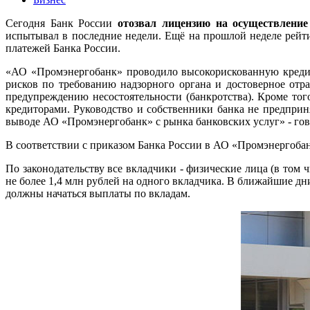
Сегодня Банк России
отозвал лицензию на осуществлени
испытывал в последние недели. Ещё на прошлой неделе рейт
платежей Банка России.
«АО «Промэнергобанк» проводило высокорискованную кредит
рисков по требованию надзорного органа и достоверное от
предупреждению несостоятельности (банкротства). Кроме тог
кредиторами. Руководство и собственники банка не предпри
выводе АО «Промэнергобанк» с рынка банковских услуг» - го
В соответствии с приказом Банка России в АО «Промэнергоба
По законодательству все вкладчики - физические лица (в том
не более 1,4 млн рублей на одного вкладчика. В ближайшие дн
должны начаться выплаты по вкладам.