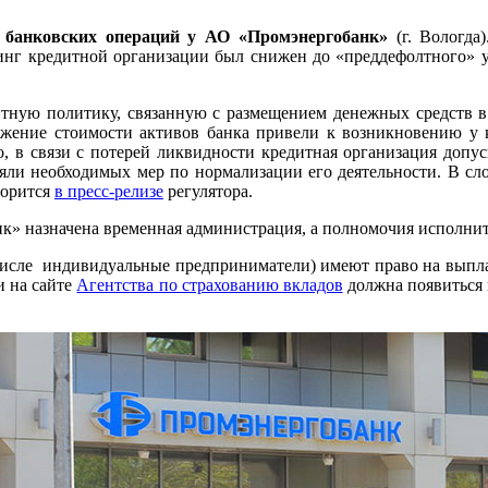
е банковских операций у АО «Промэнергобанк»
(г. Вологда
инг кредитной организации был снижен до «преддефолтного» 
ную политику, связанную с размещением денежных средств в
ражение стоимости активов банка привели к возникновению у 
о, в связи с потерей ликвидности кредитная организация допус
няли необходимых мер по нормализации его деятельности. В сл
ворится
в пресс-релизе
регулятора.
нк» назначена временная администрация, а полномочия исполни
 числе индивидуальные предприниматели) имеют право на выплат
и на сайте
Агентства по страхованию вкладов
должна появиться и