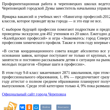
Профориентационная работа в череповецких школах ведетс
Череповецкой городской Думы заместитель начальника управл
Ярмарка вакансий и учебных мест «Навигатор профессий-2012
классов, которое проводят вузы города — и это еще не все.
С выбором будущей профессии помогают подросткам и предпр
проведены экскурсии для 492 учеников из 20 школ. Ежегодно д
«Калейдоскоп профессий» и игра «Знакомьтесь: город Север
профессиям химического профиля. Также в этом году впервые 
«В состав координационного совета входят абсолютно все 
основании заявок, которые поступают не только от крупных,
занятости и постоянно рассказываем детям о ситуации на рын
молодых педагогов «Первые шаги в профессии».
В этом году 9-й класс заканчивают 2871 школьников, при это
профессионального образования, 1, 8% — предпочитают сразу 
году аттестат о полном среднем образовании планируют получ
выпускников. Среди этой категории только 4, 9% пока размышл
Официальный сайт города Череповца
Войти
Контакте