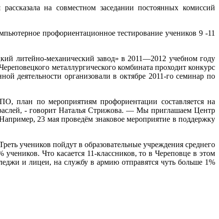
 рассказала на совместном заседании постоянных комиссий
омпьютерное профориентационное тестирование учеников 9 -11
цкий литейно-механический завод» в 2011—2012 учебном году
я Череповецкого металлургического комбината проходит конкурс
ой деятельности организовали в октябре 2011-го семинар по
ПО, план по мероприятиям профориентации составляется на
траслей, - говорит Наталья Стрижова. — Мы приглашаем Центр
 Например, 23 мая проведём знаковое мероприятие в поддержку
Треть учеников пойдут в образовательные учреждения среднего
учеников. Что касается 11-классников, то в Череповце в этом
лледжи и лицеи, на службу в армию отправятся чуть больше 1%