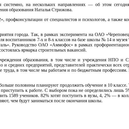
я системно, на нескольких направлениях — об этом сегодня
ения образования Наталья Стрижова.
», профконсультации от специалистов и психологов, а также к
иятия города. Так, в рамках эксперимента на ОАО «Черепове
ля воспитанников 7-х и 8-х классов на базе школы № 14 и музе
сталь». Руководство ОАО «Аммофос» в рамках профориентационн
состоялась ярмарка строительных вакансий.
учреждения образования, в том числе и учреждения НПО и С
 но и средних предприятий, представителей практически всех о
ке труда, в том числе мы работаем и по бюджетным профессиям.
м больше половины планируют продолжить обучение в 10 классе. 
приступить к работе. С выбором пока не определились лишь 5% 
ить 1589 учеников. 82% хотят поступить в вузы, 4, 2% — в ко
яют, чем будут заниматься после окончания школы.