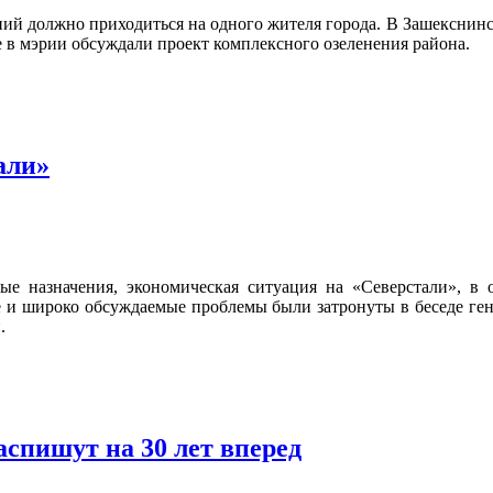
й должно приходиться на одного жителя города. В Зашекснинск
е в мэрии обсуждали проект комплексного озеленения района.
али»
е назначения, экономическая ситуация на «Северстали», в о
е и широко обсуждаемые проблемы были затронуты в беседе ге
.
спишут на 30 лет вперед