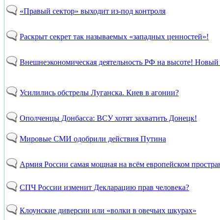
«Правый сектор» выходит из-под контроля
Раскрыт секрет так называемых «западных ценностей»!
Внешнеэкономическая деятельность РФ на высоте! Новый 
Усилились обстрелы Луганска. Киев в агонии?
Ополченцы Донбасса: ВСУ хотят захватить Донецк!
Мировые СМИ одобрили действия Путина
Армия России самая мощная на всём европейском простра
СПЧ России изменит Декларацию прав человека?
Клоунские диверсии или «волки в овечьих шкурах»