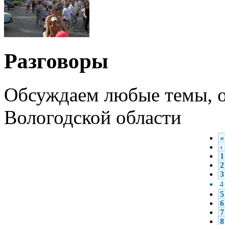
Разговоры
Обсуждаем любые темы, о
Вологодской области
«
‹
1
2
3
4
5
6
7
8