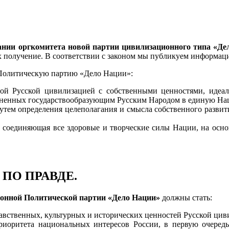
ании оргкомитета новой партии цивилизационного типа «Де
 получение. В соответствии с законом мы публикуем информаци
Политическую партию «Дело Нации»:
ной Русской цивилизацией с собственными ценностями, идеа
диненных государствообразующим Русским Народом в единую На
путем определения целеполагания и смысла собственного развит
, соединяющая все здоровые и творческие силы Нации, на осно
ПО ПРАВДЕ.
ионной Политической партии «Дело Нации»
должны стать:
авственных, культурных и исторических ценностей Русской цив
приоритета национальных интересов России, в первую очередь