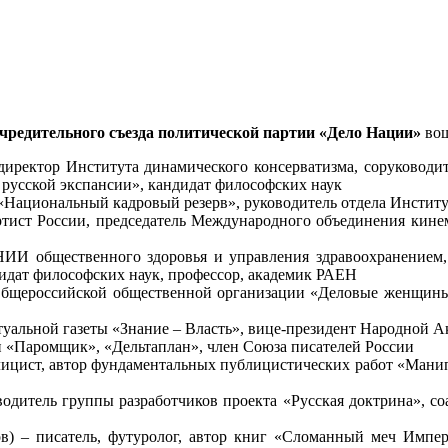
учредительного съезда политической партии «Дело Нации»
вош
иректор Института динамического консерватизма, соруководит
 русской экспансии», кандидат философских наук
«Национальный кадровый резерв», руководитель отдела Инстит
артист России, председатель Международного объединения кине
НИИ общественного здоровья и управления здравоохранением, 
идат философских наук, профессор, академик РАЕН
 Общероссийской общественной организации «Деловые женщины 
туальной газеты «Знание – Власть», вице-президент Народной 
ен «Паромщик», «Дельтаплан», член Союза писателей России
блицист, автор фундаментальных публицистических работ «Мани
водитель группы разработчиков проекта «Русская доктрина», со
) – писатель, футуролог, автор книг «Сломанный меч Импери