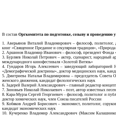
В состав
Оргкомитета по подготовке, созыву и проведению 
1. Аверьянов Виталий Владимирович – философ, политолог, д
книг «Священное Предание и секулярная традиция», «Природа
2. Аршинов Владимир Иванович – философ, президент Фонда 
3. Бурляев Николай Петрович – актер, сценарист, народный 
международного кинофестиваля «Золотой Витязь»
4. Гундаров Игорь Алексеевич – заведующий лабораторией 
«Демографической доктрины», доктор медицинских наук, канд
5. Дмитриева Наталья Владимировна – председатель Совета
женского движения, кандидат филологических наук
6. Задерей Валерий Александрович – главный редактор концеп
7. Зиновьев Николай Николаевич – поэт, автор известных пес
8. Кара-Мурза Сергей Георгиевич – философ, политолог и пу
доктор химических наук, член Союза писателей России
9. Кобяков Андрей Борисович – экономист, политолог, соруко
кандидат экономических наук
10. Кучеренко Владимир Александрович (Максим Калашников