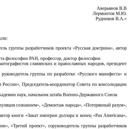
Аверьянов В.В
Лермонтов М.Ю.
Рудников В.А.»
ли:
ель группы разработчиков проекта «Русская доктрина», автор
ута философии РАН, профессор, доктор философии
матографистов славянских и православных народов, президент
руководитель группы по разработке «Русского манифеста» и
России», Председатель-координатор Совета по консолидации
Академии наук, начальник штаба Военно-Державного Союза
пуляция сознанием», «Демонтаж народа», «Потерянный разум»,
автор книги «Закат империи доллара и конец «Pax Americana»,
и», «Третий проект», соруководитель группы разработчиков