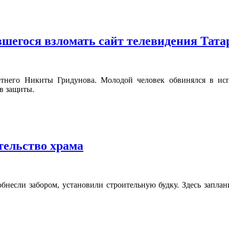
вшегося взломать сайт телевидения Тата
летнего Никиты Гридунова. Молодой человек обвинялся в ис
в защиты.
тельство храма
несли забором, установили строительную будку. Здесь заплани