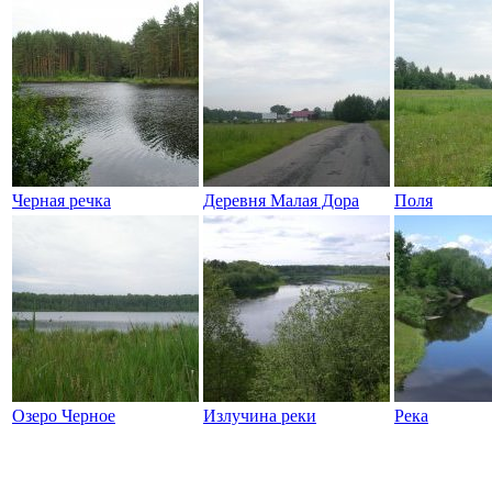
Черная речка
Деревня Малая Дора
Поля
Озеро Черное
Излучина реки
Река