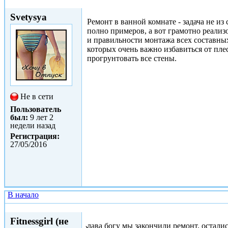
Ср, 14/06/2017 - 16:00
Svetysya
Ремонт в ванной комнате - задача не и
полно примеров, а вот грамотно реализов
и правильности монтажа всех составных
которых очень важно избавиться от пл
прогрунтовать все стены.
Не в сети
Пользователь
был:
9 лет 2
недели назад
Регистрация:
27/05/2016
В начало
Вс, 18/06/2017 - 18:45
Fitnessgirl (не
лава богу мы закончили ремонт, осталис