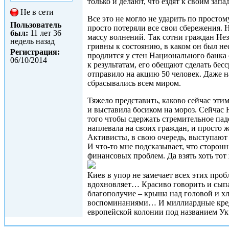
только и делают, что ездят к своим зап
Не в сети
Все это не могло не ударить по просто
Пользователь
просто потеряли все свои сбережения. 
был:
11 лет 36
массу волнений. Так сотни граждан Нез
недель назад
гривны к состоянию, в каком он был не
Регистрация:
продлится у стен Национального банка
06/10/2014
к результатам, его обещают сделать бе
отправило на акцию 50 человек. Даже н
сбрасывались всем миром.
Тяжело представить, каково сейчас этим
и выставила босиком на мороз. Сейчас
того чтобы сдержать стремительное пад
наплевала на своих граждан, и просто ж
Активисты, в свою очередь, выступаю
И что-то мне подсказывает, что сторонн
финансовых проблем. Да взять хоть тот
Киев в упор не замечает всех этих про
вдохновляет… Красиво говорить и сыпа
благополучие – крыша над головой и хл
воспоминаниями… И миллиардные креди
европейской колонии под названием У