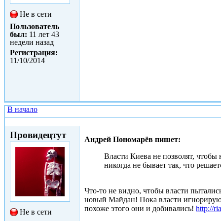
Не в сети
Пользователь
был:
11 лет 43
недели назад
Регистрация:
11/10/2014
В начало
Сб, 11/10/2014 - 15:09
Провидецтут
Андрей Пономарёв пишет:
Власти Киева не позволят, чтобы
никогда не бывает так, что решаетс
Что-то не видно, чтобы власти пытались
новый Майдан! Пока власти игнорируют
похоже этого они и добивались!
http://r
Не в сети