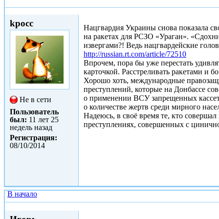
Чт, 05/02/2015 - 19:44
kpocc
Нацгвардия Украины снова показала св
на ракетах для РСЗО «Ураган». «Сдохнит
извергами?! Ведь нацгвардейские голов
http://russian.rt.com/article/72510
Впрочем, пора бы уже перестать удивл
карточкой. Расстреливать ракетами и б
Хорошо хоть, международные правозащ
преступлений, которые на Донбассе со
о применении ВСУ запрещенных кассе
Не в сети
о количестве жертв среди мирного насе
Пользователь
Надеюсь, в своё время те, кто соверш
был:
11 лет 25
преступлениях, совершенных с цинично
недель назад
Регистрация:
08/10/2014
В начало
Сб, 07/02/2015 - 12:53