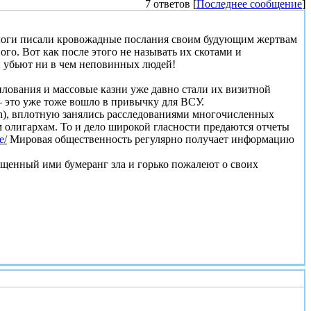
7 ответов [
Последнее сообщение
]
ерлоги писали кровожадные послания своим будующим жертвам
ого. Вот как после этого не называть их скотами и
и убьют ни в чем неповинных людей!
лования и массовые казни уже давно стали их визитной
– это уже тоже вошло в привычку для ВСУ.
h), вплотную занялись расследованиями многочисленных
олигархам. То и дело широкой гласности предаются отчеты
e/
Мировая общественность регулярно получает информацию
ущенный ими бумеранг зла и горько пожалеют о своих
#1