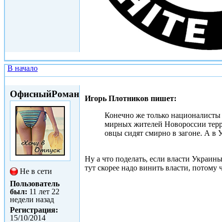
В начало
Сб, 07/02/2015 - 13:10
ОфисныйРоман
Игорь Плотников пишет:
Конечно же только националисты 
мирных жителей Новороссии терро
овцы сидят смирно в загоне. А в 
Ну а что поделать, если власти Украины
тут скорее надо винить власти, потому
Не в сети
Пользователь
был:
11 лет 22
недели назад
Регистрация:
15/10/2014