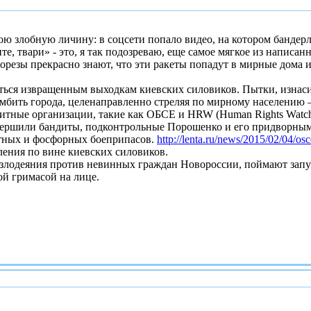
ою злобную личину: в соцсети попало видео, на котором банд
е, твари» - это, я так подозреваю, еще самое мягкое из написанн
орезы прекрасно знают, что эти ракеты попадут в мирные дома 
яться извращенным выходкам киевских силовиков. Пытки, изнаси
омбить города, целенаправленно стреляя по мирному населению 
итные организации, такие как ОБСЕ и HRW (Human Rights Watc
вершили бандиты, подконтрольные Порошенко и его придворным 
тных и фосфорных боеприпасов.
http://lenta.ru/news/2015/02/04/osc
ления по вине киевских силовиков.
ал злодеяния против невинных граждан Новороссии, поймают зап
й гримасой на лице.