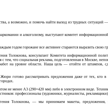
тва, а возможно, и помочь найти выход из трудных ситуаций — 
наркомании и алкоголизму, выступают комитет информационной 
каждым годом горожане все активнее стараются выразить свою 
ения Толокнова, консультант Комитета информационной поли
 с тем, что социальная реклама, подготовленная в Москве, неп
абот на уровне области. Наша цель — отойти от штампов, сд
 Жюри готово рассматривать предложения даже от тех, кто в
городах.
ом не менее А3 (290×420 мм) либо в электронном виде. Техника
астников: профессионалы (художники, журналисты, рекламщики) 
гения Толокнова, — мы принимаем макеты, предложения, э