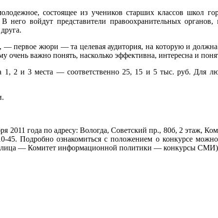
лодежное, состоящее из учеников старших классов школ гор
В него войдут представители правоохранительных органов, 
друга.
 — первое жюри — та целевая аудитория, на которую и должна б
у очень важно понять, насколько эффективна, интересна и поня
 1, 2 и 3 места — соответственно 25, 15 и 5 тыс. руб. Для
и.
бря 2011 года по адресу: Вологда, Советский пр., 80б, 2 этаж,
-10-45. Подробно ознакомиться с положением о конкурсе можно н
го лица — Комитет информационной политики — конкурсы СМИ)