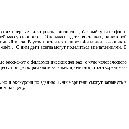
з них впервые видят рояль, виолончель, балалайку, саксофон и
й массу сюрпризов. Открылась «детская стенка», на которой
ичный ключ. В углу притаился наш кот Филармон, озорник и
и ждёт… С ним дети всегда могут поделиться впечатлениями. В
ые расскажут о филармонических жанрах, о чуде человеческого
сс, поиграть, разгадать загадки, прочитать стихотворение со
 но и экскурсия по зданию. Юные зрители смогут заглянуть в
ом на сцену.