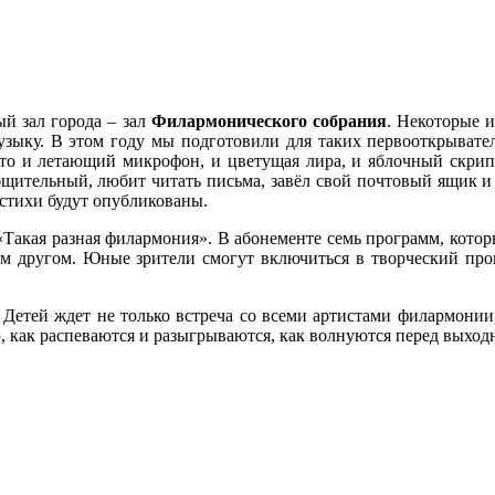
й зал города – зал
Филармонического собрания
. Некоторые и
ыку. В этом году мы подготовили для таких первооткрывателе
то и летающий микрофон, и цветущая лира, и яблочный скрип
общительный, любит читать письма, завёл свой почтовый ящик 
 стихи будут опубликованы.
 «Такая разная филармония». В абонементе семь программ, котор
м другом. Юные зрители смогут включиться в творческий проце
Детей ждет не только встреча со всеми артистами филармонии,
ю, как распеваются и разыгрываются, как волнуются перед выходн