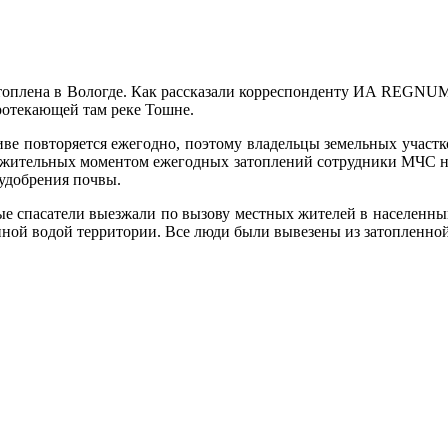
затоплена в Вологде. Как рассказали корреспонденту ИА REGNU
ротекающей там реке Тошне.
ативе повторяется ежегодно, поэтому владельцы земельных участ
оложительных моментом ежегодных затоплений сотрудники МЧС на
 удобрения почвы.
е спасатели выезжали по вызову местных жителей в населенный 
енной водой территории. Все люди были вывезены из затопленной