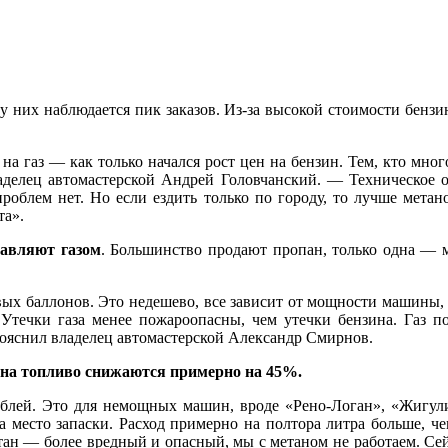
у них наблюдается пик заказов. Из-за высокой стоимости бензи
аз — как только начался рост цен на бензин. Тем, кто много 
ладелец автомастерской Андрей Головчанский. — Техническое о
роблем нет. Но если ездить только по городу, то лучше метан
та».
равляют газом
. Большинство продают пропан, только одна — м
вых баллонов. Это недешево, все зависит от мощности машины, 
 Утечки газа менее пожароопасны, чем утечки бензина. Газ под
пояснил владелец автомастерской Александр Смирнов.
 на топливо снижаются примерно на 45%.
ублей. Это для немощных машин, вроде «Рено-Логан», «Жигули
а место запаски. Расход примерно на полтора литра больше, чем
тан — более вредный и опасный, мы с метаном не работаем. Сей