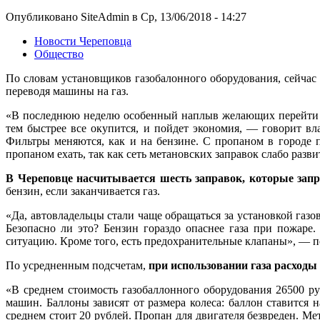
Опубликовано SiteAdmin в Ср, 13/06/2018 - 14:27
Новости Череповца
Общество
По словам установщиков газобалонного оборудования, сейчас 
переводя машины на газ.
«В последнюю неделю особенный наплыв желающих перейти на г
тем быстрее все окупится, и пойдет экономия, — говорит в
Фильтры меняются, как и на бензине. С пропаном в городе п
пропаном ехать, так как сеть метановских заправок слабо разви
В Череповце насчитывается шесть заправок, которые зап
бензин, если заканчивается газ.
«Да, автовладельцы стали чаще обращаться за установкой газо
Безопасно ли это? Бензин гораздо опаснее газа при пожаре.
ситуацию. Кроме того, есть предохранительные клапаны», — 
По усредненным подсчетам,
при использовании газа расходы
«В среднем стоимость газобаллонного оборудования 26500 р
машин. Баллоны зависят от размера колеса: баллон ставится н
среднем стоит 20 рублей. Пропан для двигателя безвреден. Ме