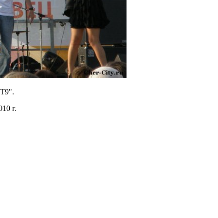
Т9".
010 г.