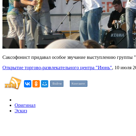
Саксофонист придавал особое звучание выступлению группы "
Открытие торгово-развлекательного центра "Июнь"
, 10 июля 2
Войти
Контакте
Оригинал
Эскиз