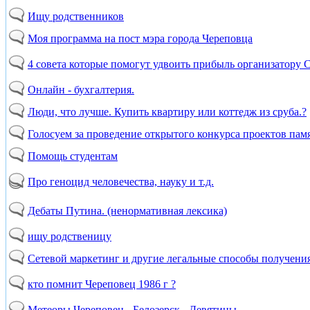
Ищу родственников
Моя программа на пост мэра города Череповца
4 совета которые помогут удвоить прибыль организатору 
Онлайн - бухгалтерия.
Люди, что лучше. Купить квартиру или коттедж из сруба.?
Голосуем за проведение открытого конкурса проектов пам
Помощь студентам
Про геноцид человечества, науку и т.д.
Дебаты Путина. (ненормативная лексика)
ищу родственицу
Сетевой маркетинг и другие легальные способы получения
кто помнит Череповец 1986 г ?
Метеоры Череповец - Белозерск - Девятины