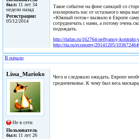
был:
11 лет 34
Такое событие на фоне санкций со стор
недели назад
изолировать нас от остального мира вы
Регистрация:
«Южный поток» вызвало в Европе самую
05/12/2014
сотрудничать с нами, а потому очень с
подождать.
http://riafan.ru/162764-neftyanoy-kontrakt-ve
http://ria.ru/economy/20141205/103672464
В начало
Вс, 07/12/2014 - 19:26
Lissa_Marioko
Чего и следовало ожидать. Европе необх
средневековье. К чему был весь маскар
Не в сети
Пользователь
был:
11 лет 26