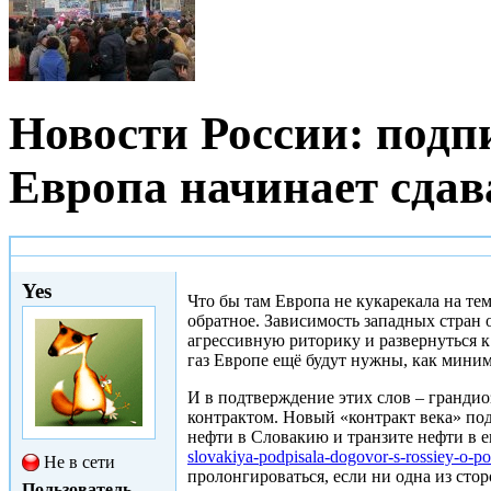
Новости России: подп
Европа начинает сдав
Пт, 05/12/2014 - 22:48
Yes
Что бы там Европа не кукарекала на тем
обратное. Зависимость западных стран 
агрессивную риторику и развернуться к
газ Европе ещё будут нужны, как миним
И в подтверждение этих слов – грандио
контрактом. Новый «контракт века» по
нефти в Словакию и транзите нефти в е
slovakiya-podpisala-dogovor-s-rossiey-o-pos
Не в сети
пролонгироваться, если ни одна из сторо
Пользователь